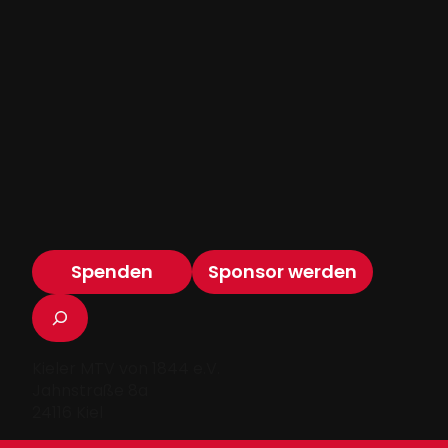
Spenden
Sponsor werden
Suchen
Kieler MTV von 1844 e.V.
Jahnstraße 8a
24116 Kiel