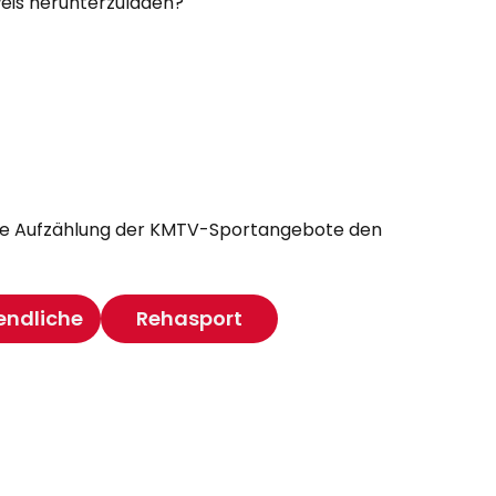
sweis herunterzuladen?
 die Aufzählung der KMTV-Sportangebote den
endliche
Rehasport