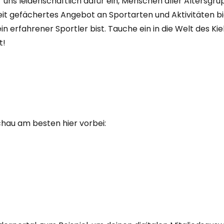
uns leidenschaftlich dafür ein, Menschen aller Altersgru
reit gefächertes Angebot an Sportarten und Aktivitäten bi
n erfahrener Sportler bist. Tauche ein in die Welt des Ki
t!
chau am besten hier vorbei: