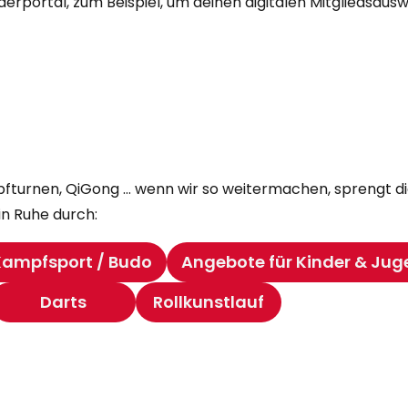
ederportal, zum Beispiel, um deinen digitalen Mitgliedsau
kampfturnen, QiGong … wenn wir so weitermachen, sprengt
in Ruhe durch:
Kampfsport / Budo
Angebote für Kinder & Jug
Darts
Rollkunstlauf