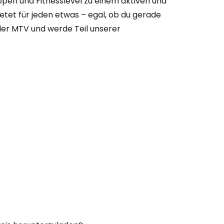
ppen und Fitnesslevel zu einem aktiven und
etet für jeden etwas – egal, ob du gerade
eler MTV und werde Teil unserer