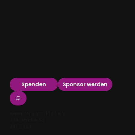
Spenden
Sponsor werden
Suchen
Kieler MTV von 1844 e.V.
Jahnstraße 8a
24116 Kiel