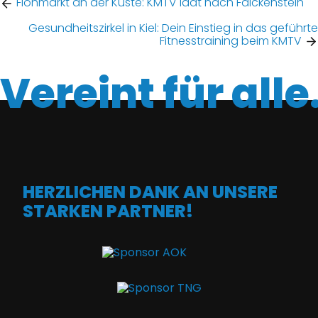
Flohmarkt an der Küste: KMTV lädt nach Falckenstein
Gesundheitszirkel in Kiel: Dein Einstieg in das geführte
Fitnesstraining beim KMTV
Vereint für alle
HERZLICHEN DANK AN UNSERE
STARKEN PARTNER!