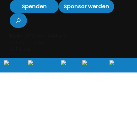
Spenden
Sponsor werden
Suchen
Kieler MTV von 1844 e.V.
Jahnstraße 8a
24116 Kiel