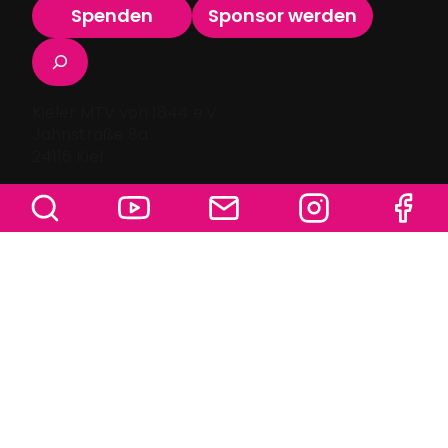
Spenden
Sponsor werden
Suchen
Kieler MTV von 1844 e.V.
Jahnstraße 8a
24116 Kiel