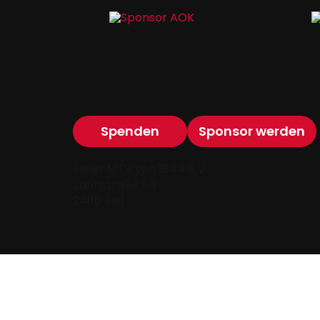
Spenden
Sponsor werden
Kieler MTV von 1844 e.V.
Jahnstraße 8a
24116 Kiel