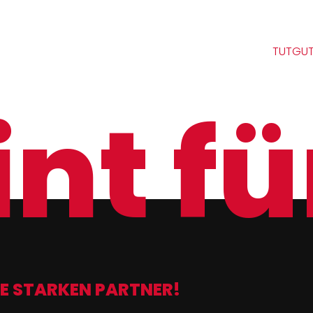
TUTGUT
nt für
E STARKEN PARTNER!