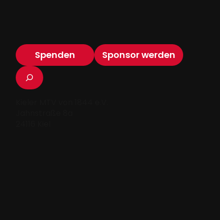
Spenden
Sponsor werden
Suchen
Kieler MTV von 1844 e.V.
Jahnstraße 8a
24116 Kiel