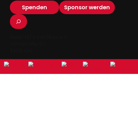
Spenden
Sponsor werden
Suchen
Kieler MTV von 1844 e.V.
Jahnstraße 8a
24116 Kiel