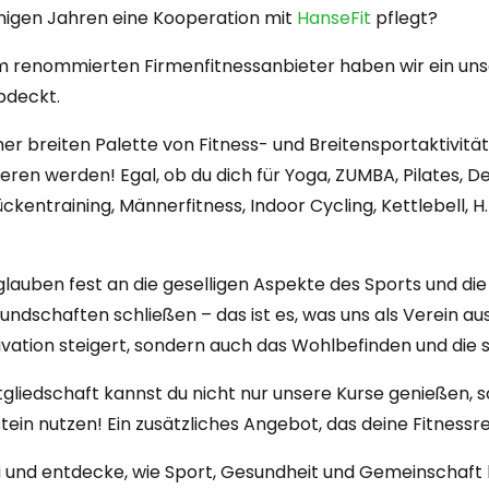
einigen Jahren eine Kooperation mit
HanseFit
pflegt?
m renommierten Firmenfitnessanbieter haben wir ein u
bdeckt.
r breiten Palette von Fitness- und Breitensportaktivität
rieren werden! Egal, ob du dich für Yoga, ZUMBA, Pilates, 
kentraining, Männerfitness, Indoor Cycling, Kettlebell, H.
lauben fest an die geselligen Aspekte des Sports und die
dschaften schließen – das ist es, was uns als Verein au
tivation steigert, sondern auch das Wohlbefinden und die 
gliedschaft kannst du nicht nur unsere Kurse genießen, s
in nutzen! Ein zusätzliches Angebot, das deine Fitness
i und entdecke, wie Sport, Gesundheit und Gemeinsch