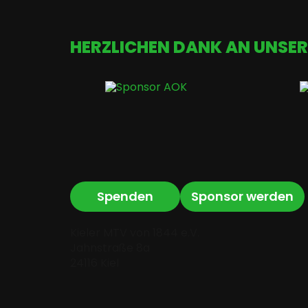
HERZLICHEN DANK AN UNSER
Spenden
Sponsor werden
Kieler MTV von 1844 e.V.
Jahnstraße 8a
24116 Kiel