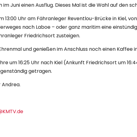
m Juni einen Ausflug. Dieses Mal ist die Wahl auf den sc
um 13:00 Uhr am Fähranleger Reventlou-Brücke in Kiel, vo
erweges nach Laboe – oder ganz maritim eine einstündi
ranleger Friedrichsort zusteigen.
renmal und genießen im Anschluss noch einen Kaffee in
re um 16:25 Uhr nach Kiel (Ankunft Friedrichsort um 16:44
igenständig getragen.
r Andrea.
@KMTV.de