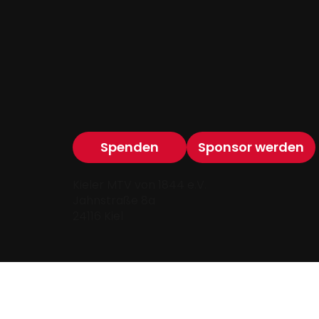
Spenden
Sponsor werden
Kieler MTV von 1844 e.V.
Jahnstraße 8a
24116 Kiel