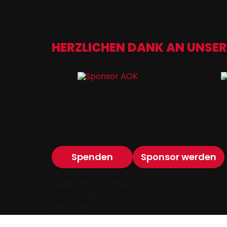
HERZLICHEN DANK AN UNSER
Spenden
Sponsor werden
Kieler MTV von 1844 e.V.
Jahnstraße 8a
24116 Kiel