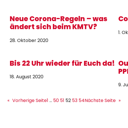
Neue Corona-Regeln – was
Co
ändert sich beim KMTV?
1. O
28. Oktober 2020
Bis 22 Uhr wieder für Euch da!
Ou
PP
18. August 2020
9. J
«
Vorherige Seite
1
…
50
51
52
53
54
Nächste Seite
»